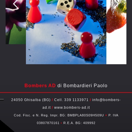
Bombers AD
di Bombardieri Paolo
24050 Ghisalba (BG)
/
Cell. 339 1133971
/
info@bombers-
ad.it
/
www.bombers-ad.it
•
Cod. Fisc. e N. Reg. Impr. BG: BMBPLA80S09H509U
P. IVA
03807870161
•
R.E.A. BG: 409992