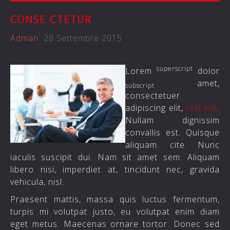
CONSE CTETUR
Adman
28 Settembre 2015
superscript
Lorem
dolor
amet,
subscript
consectetuer
adipiscing elit,
test link
.
Nullam dignissim
convallis est. Quisque
aliquam.
cite
. Nunc
iaculis suscipit dui. Nam sit amet sem. Aliquam
libero nisi, imperdiet at, tincidunt nec, gravida
vehicula, nisl.
Praesent mattis, massa quis luctus fermentum,
turpis mi volutpat justo, eu volutpat enim diam
eget metus. Maecenas ornare tortor. Donec sed