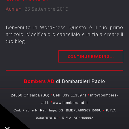
Adman
28 Settembre 2015
Benvenuto in WordPress. Questo è il tuo primo
articolo. Modificalo o cancellalo e inizia a creare il
tuo blog!
CONTINUE READING...
Bombers AD
di Bombardieri Paolo
24050 Ghisalba (BG)
/
Cell. 339 1133971
/
info@bombers-
ad.it
/
www.bombers-ad.it
•
Cod. Fisc. e N. Reg. Impr. BG: BMBPLA80S09H509U
P. IVA
03807870161
•
R.E.A. BG: 409992